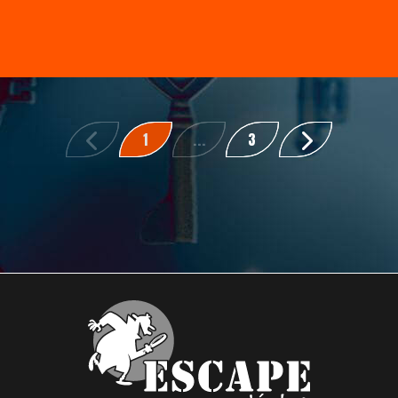
1
...
3